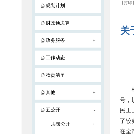
【打印
规划计划
财政预决算
关
+
政务服务
工作动态
权责清单
根据
+
其他
号，
-
五公开
民工
了较
+
决策公开
在全