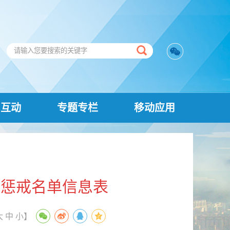
民互动
专题专栏
移动应用
合惩戒名单信息表
大
中
小
】