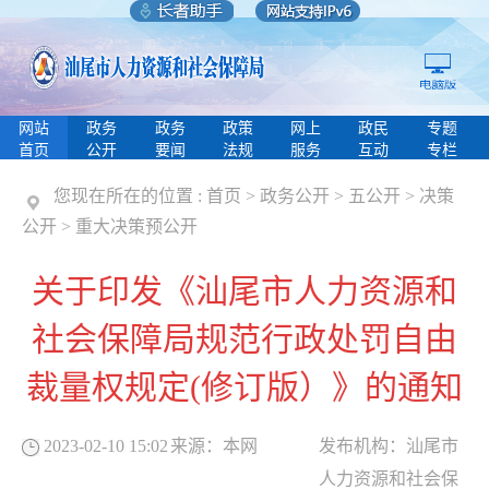
网站
政务
政务
政策
网上
政民
专题
首页
公开
要闻
法规
服务
互动
专栏
您现在所在的位置 :
首页
>
政务公开
>
五公开
>
决策
公开
>
重大决策预公开
关于印发《汕尾市人力资源和
社会保障局规范行政处罚自由
裁量权规定(修订版）》的通知
2023-02-10 15:02
来源：
本网
发布机构：
汕尾市
人力资源和社会保