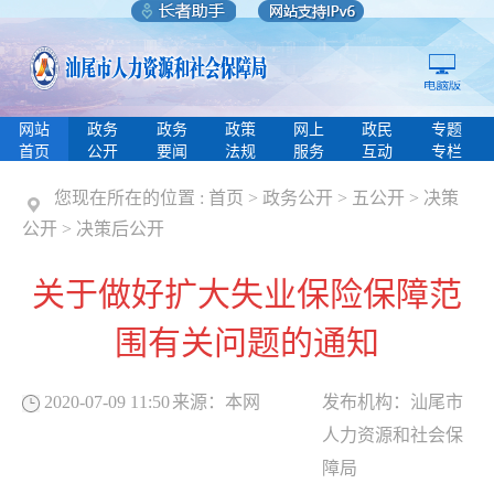
网站
政务
政务
政策
网上
政民
专题
首页
公开
要闻
法规
服务
互动
专栏
您现在所在的位置 :
首页
>
政务公开
>
五公开
>
决策
公开
>
决策后公开
关于做好扩大失业保险保障范
围有关问题的通知
2020-07-09 11:50
来源：
本网
发布机构：
汕尾市
人力资源和社会保
障局