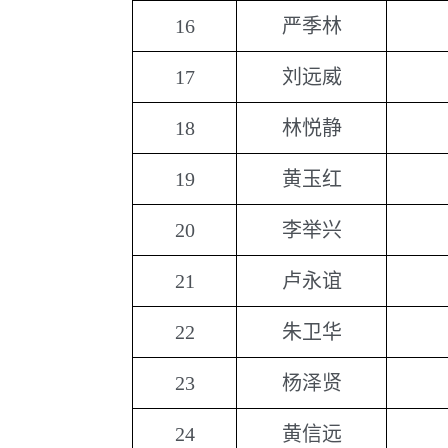
16
严季林
17
刘远威
18
林悦静
19
黄玉红
20
李举兴
21
卢永谊
22
朱卫华
23
杨泽贤
24
黄信远