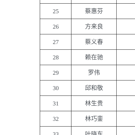
25
蔡惠芬
26
方来良
27
蔡义春
28
赖在驰
29
罗伟
30
邱和敬
31
林生贵
32
林巧銮
33
叶晓东