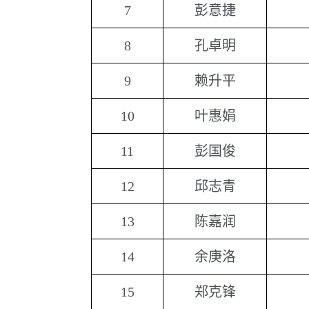
7
彭意捷
8
孔卓明
9
赖升平
10
叶惠娟
11
彭国俊
12
邱志青
13
陈嘉润
14
余庚洛
15
郑克锋