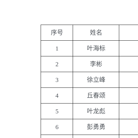
序号
姓名
1
叶海标
2
李彬
3
徐立峰
4
丘春颂
5
叶龙彪
6
彭勇勇