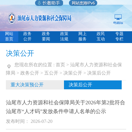
网站
政务
政务
政策
网上
政民
专题
首页
公开
要闻
法规
服务
互动
专栏
决策公开
您现在所在的位置 :
首页
>
汕尾市人力资源和社会保
障局
>
政务公开
>
五公开
>
决策公开
>
决策后公开
重大决策预公开
决策后公开
汕尾市人力资源和社会保障局关于2026年第2批符合
汕尾市“人才码”发放条件申请人名单的公示
发布时间： 2026-07-20