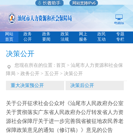
网站
政务
政务
政策
网上
政民
专题
首页
公开
要闻
法规
服务
互动
专栏
决策公开
您现在所在的位置 :
首页
>
汕尾市人力资源和社会保
障局
>
政务公开
>
五公开
>
决策公开
重大决策预公开
决策后公开
关于公开征求社会公众对《汕尾市人民政府办公室
关于贯彻落实广东省人民政府办公厅转发省人力资
源社会保障厅关于进一步完善我省被征地农民养老
保障政策意见的通知（修订稿）》意见的公告