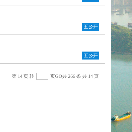
五公开
五公开
第 14 页 转
页
GO
共 266 条 共 14 页