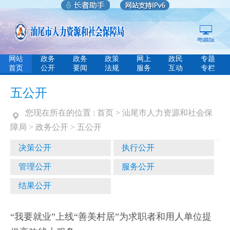
网站
政务
政务
政策
网上
政民
专题
首页
公开
要闻
法规
服务
互动
专栏
五公开
您现在所在的位置 :
首页
>
汕尾市人力资源和社会保
障局
>
政务公开
>
五公开
决策公开
执行公开
管理公开
服务公开
结果公开
“我要就业”上线“善美村居”为求职者和用人单位提