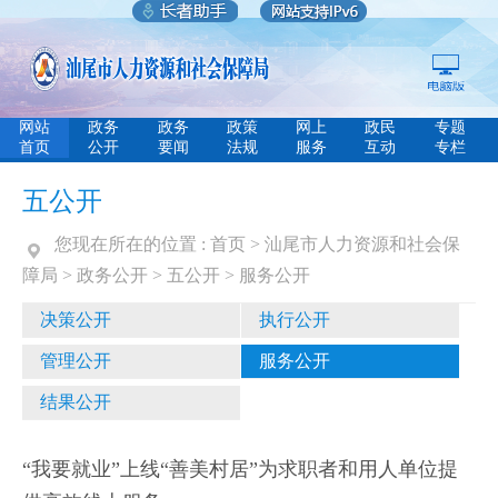
网站
政务
政务
政策
网上
政民
专题
首页
公开
要闻
法规
服务
互动
专栏
五公开
您现在所在的位置 :
首页
>
汕尾市人力资源和社会保
障局
>
政务公开
>
五公开
>
服务公开
决策公开
执行公开
管理公开
服务公开
结果公开
“我要就业”上线“善美村居”为求职者和用人单位提