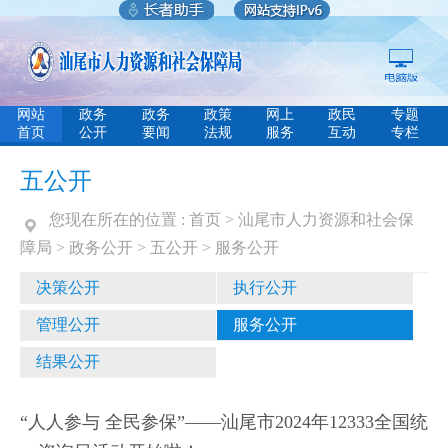
网站
政务
政务
政策
网上
政民
专题
首页
公开
要闻
法规
服务
互动
专栏
五公开
您现在所在的位置 :
首页
>
汕尾市人力资源和社会保
障局
>
政务公开
>
五公开
>
服务公开
决策公开
执行公开
管理公开
服务公开
结果公开
“人人参与 全民参保”——汕尾市2024年12333全国统