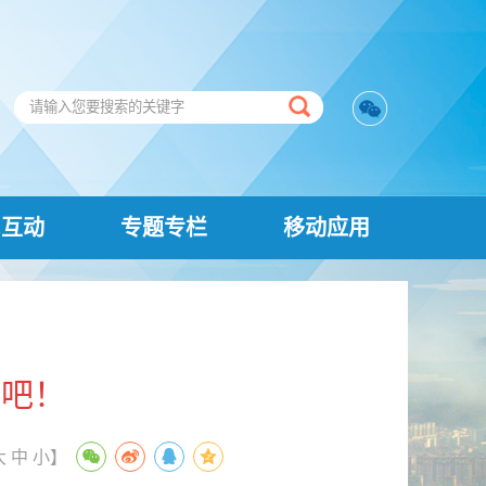
民互动
专题专栏
移动应用
换吧！
大
中
小
】