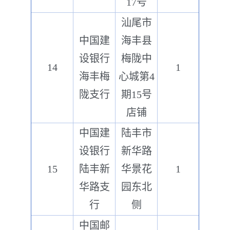
17号
汕尾市
中国建
海丰县
设银行
梅陇中
14
1
海丰梅
心城第4
陇支行
期15号
店铺
中国建
陆丰市
设银行
新华路
15
陆丰新
华景花
1
华路支
园东北
行
侧
中国邮