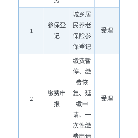
务
城乡居
参保登
民养老
1
受理
记
保险参
保登记
缴费暂
停、缴
费恢
缴费申
复、延
2
受理
报
缴申
请、一
次性缴
费申请