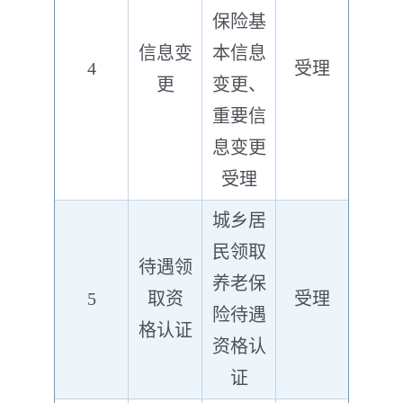
保险基
信息变
本信息
4
受理
更
变更、
重要信
息变更
受理
城乡居
民领取
待遇领
养老保
5
取资
受理
险待遇
格认证
资格认
证