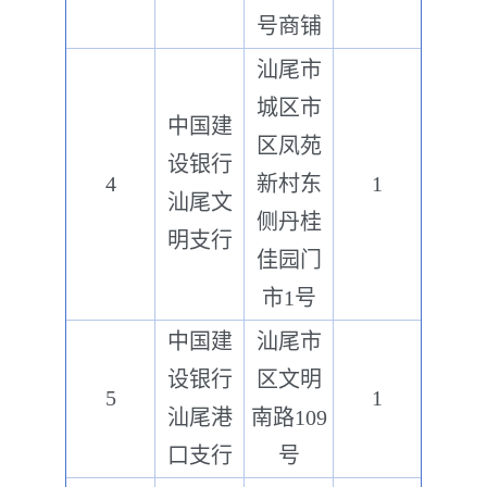
号商铺
汕尾市
城区市
中国建
区凤苑
设银行
4
新村东
1
汕尾文
侧丹桂
明支行
佳园门
市1号
中国建
汕尾市
设银行
区文明
5
1
汕尾港
南路109
口支行
号