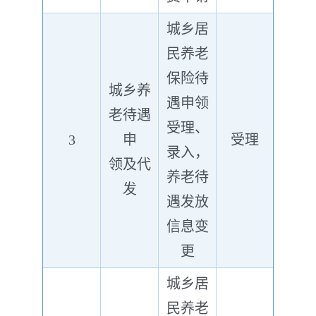
城乡居
民养老
保险待
城乡养
遇申领
老待遇
受理、
3
申
受理
录入，
领及代
养老待
发
遇发放
信息变
更
城乡居
民养老