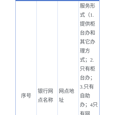
服务形
式（1.
提供柜
台办和
其它办
理方
式；2.
只有柜
台办；
3.只有
银行网
网点地
序号
自助
点名称
址
办；4只
有网