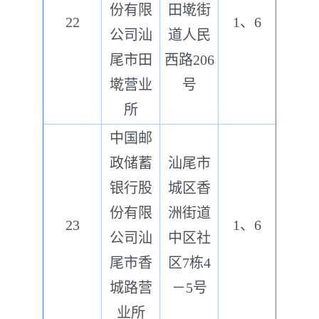
份有限
田墘街
22
1、6
公司汕
道人民
尾市田
西路206
墘营业
号
所
中国邮
政储蓄
汕尾市
银行股
城区香
份有限
洲街道
23
1、6
公司汕
中区社
尾市香
区7栋4
城路营
－5号
业所