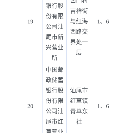
西门村
银行股
吉祥街
份有限
19
与红海
1、6
公司汕
西路交
尾市新
界处一
兴营业
层
所
中国邮
政储蓄
银行股
汕尾市
份有限
红草镇
20
1、6
公司汕
青草东
尾市红
社
草营业