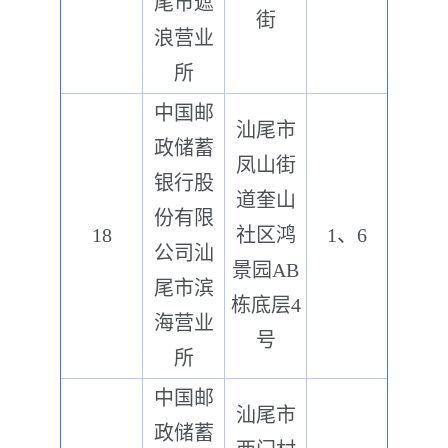
尾市遮
街
浪营业
所
中国邮
汕尾市
政储蓄
凤山街
银行股
道奎山
份有限
18
社区鸿
1、6
公司汕
景园AB
尾市滨
栋底层4
海营业
号
所
中国邮
汕尾市
政储蓄