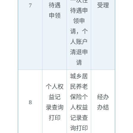
一次性
7
待遇
受理
待遇申
申领
领申
请，个
人账户
清退申
请
城乡居
个人权
民养老
益记
保险个
经办
8
录查询
人权益
办结
打印
记录查
询打印