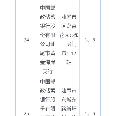
中国邮
政储蓄
汕尾市
银行股
区龙富
份有限
花园C栋
24
1、6
公司汕
一层门
尾市黄
市1-12
金海岸
轴
支行
中国邮
政储蓄
汕尾市
银行股
东城东
份有限
路新圩
25
1、6