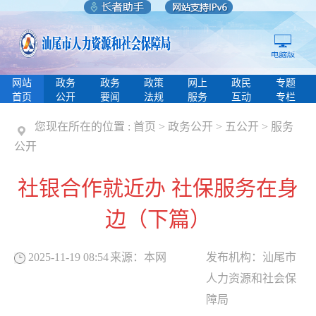
网站
政务
政务
政策
网上
政民
专题
首页
公开
要闻
法规
服务
互动
专栏
您现在所在的位置 :
首页
>
政务公开
>
五公开
>
服务
公开
社银合作就近办 社保服务在身
边（下篇）
2025-11-19 08:54
来源：
本网
发布机构：
汕尾市
人力资源和社会保
障局