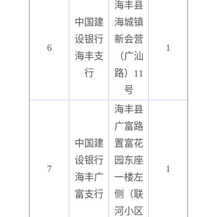
海丰县
中国建
海城镇
设银行
新会营
6
1
海丰支
（广汕
行
路）11
号
海丰县
广富路
中国建
置富花
设银行
园东座
7
1
海丰广
一楼左
富支行
侧（联
河小区