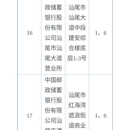
政储蓄
汕尾市
银行股
汕尾大
份有限
道中段
16
1、6
公司汕
建安综
尾市汕
合楼底
尾大道
层1-3号
营业所
中国邮
政储蓄
汕尾市
银行股
红海湾
份有限
17
遮浪街
1、6
公司汕
道商业