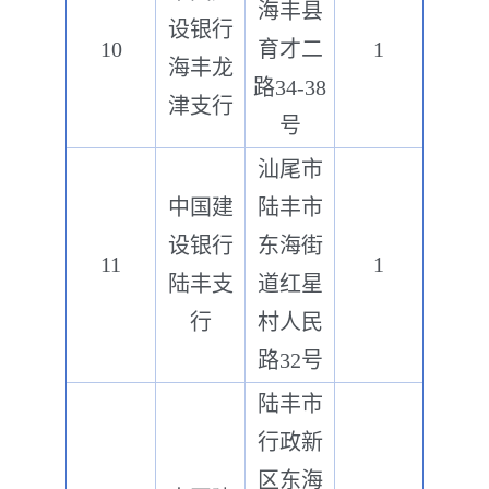
海丰县
设银行
10
育才二
1
海丰龙
路34-38
津支行
号
汕尾市
中国建
陆丰市
设银行
东海街
11
1
陆丰支
道红星
行
村人民
路32号
陆丰市
行政新
区东海