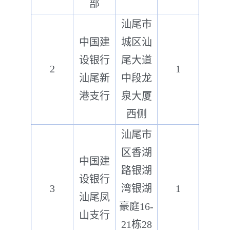
部
汕尾市
中国建
城区汕
设银行
尾大道
2
1
汕尾新
中段龙
港支行
泉大厦
西侧
汕尾市
区香湖
中国建
路银湖
设银行
3
湾银湖
1
汕尾凤
豪庭16-
山支行
21栋28