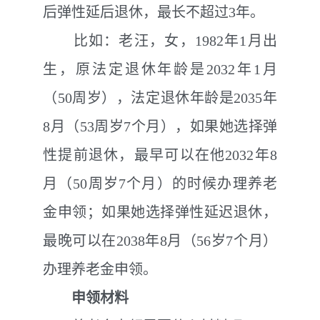
后弹性延后退休，最长不超过
3
年。
比如：老汪，女，
1982
年
1
月出
生，原法定退休年龄是
2032
年
1
月
（
50
周岁），法定退休年龄是
2035
年
8
月（
53
周岁
7
个月），如果她选择弹
性提前退休，最早可以在他
2032
年
8
月（
50
周岁
7
个月）的时候办理养老
金申领；如果她选择弹性延迟退休，
最晚可以在
2038
年
8
月（
56
岁
7
个月）
办理养老金申领。
申领材料