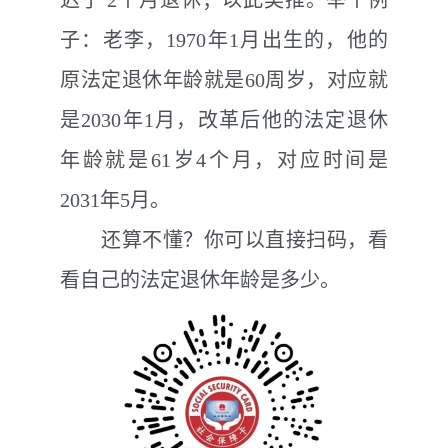
迟了
2
个月退休；以此类推。
举个例
子
：老李，1970
年
1
月出生的，他的
原法定退休年龄就是
60
周岁，对应就
是
2030
年
1
月，改革后他的法定退休
年龄就是
61
岁
4
个月，对应时间是
2031
年
5
月。
还算不懂？你可以直接扫码，看
看自己的法定退休年龄是多少。