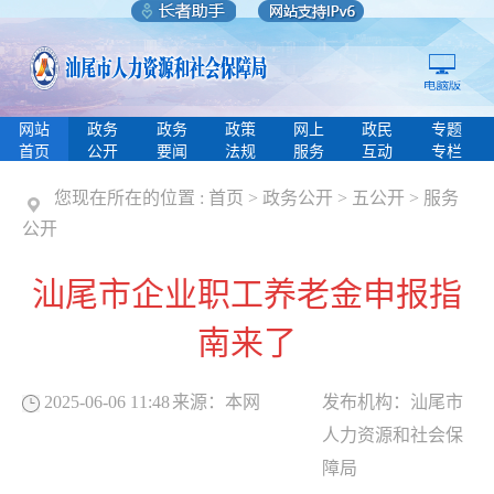
网站
政务
政务
政策
网上
政民
专题
首页
公开
要闻
法规
服务
互动
专栏
您现在所在的位置 :
首页
>
政务公开
>
五公开
>
服务
公开
汕尾市企业职工养老金申报指
南来了
2025-06-06 11:48
来源：
本网
发布机构：
汕尾市
人力资源和社会保
障局