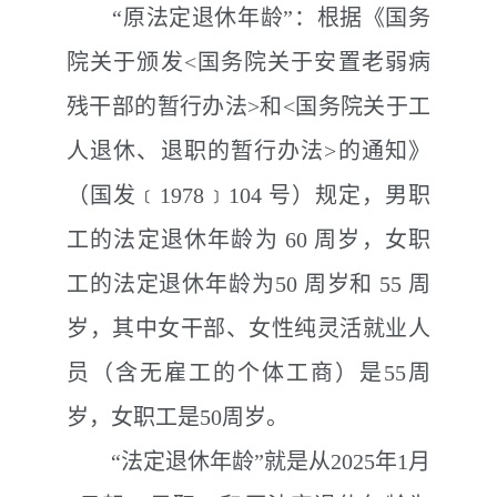
“
原法定退休年龄”：根据《国务
院关于颁发
<
国务院关于安置老弱病
残干部的暂行办法
>
和
<
国务院关于工
人退休、退职的暂行办法
>
的通知》
（国发﹝
1978﹞104
号）规定，男职
工的法定退休年龄为
60
周岁，女职
工的法定退休年龄为
50
周岁和
55
周
岁，其中女干部、女性纯灵活就业人
员（含无雇工的个体工商）是
55
周
岁，女职工是
50
周岁。
“
法定退休年龄”就是从
2025
年
1
月