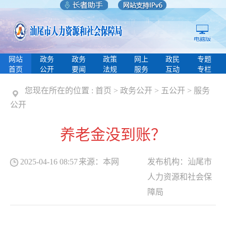
网站
政务
政务
政策
网上
政民
专题
首页
公开
要闻
法规
服务
互动
专栏
您现在所在的位置 :
首页
>
政务公开
>
五公开
>
服务
公开
养老金没到账？
2025-04-16 08:57
来源：
本网
发布机构：
汕尾市
人力资源和社会保
障局