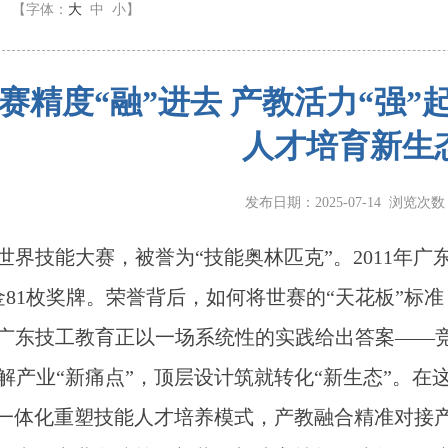
】
【字体：
大
中
小
】
赛精度“融”进去 产教活力“强
人才培育新生
发布日期：2025-07-14 浏览次
技能大赛，被誉为“技能奥林匹克”。2011年广
5金81枚奖牌。荣誉背后，如何将世赛的“天花板”标
广东技工教育正以一场系统性的实践给出答案——竞
解产业“新痛点”，顶层设计筑就转化“新生态”。
一体化重塑技能人才培养模式，产教融合精准对接