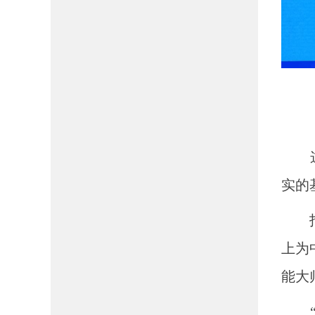
这份
实的
指导
上为
能大
“效