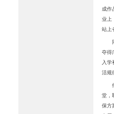
成作
业上
站上
同样
夺得
入学
活规
他的
堂，
保方