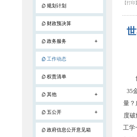
【打印
规划计划
财政预决算
世
+
政务服务
工作动态
权责清单
世界
3
+
其他
量？
+
五公开
度破
工学
政府信息公开意见箱