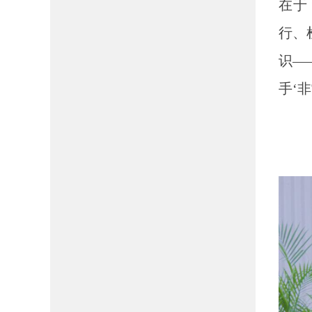
在于
行、
识—
手‘