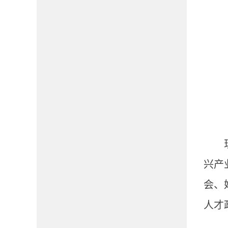
兴产
会、
人才