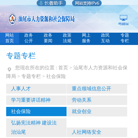
网站
政务
政务
政策
网上
政民
专题
首页
公开
要闻
法规
服务
互动
专栏
专题专栏
您现在所在的位置 :
首页
>
汕尾市人力资源和社会保
障局
>
专题专栏
>
社会保险
人事人才
重点领域信息公开
学习重要讲话精神
劳动关系
社会保险
就业创业
弘扬宪法精神 建设法
治汕尾
人社网络安全