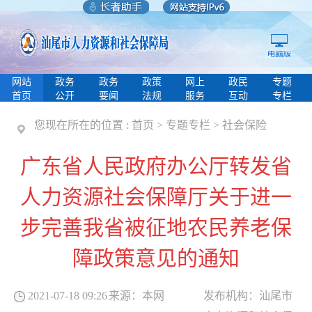
网站
政务
政务
政策
网上
政民
专题
首页
公开
要闻
法规
服务
互动
专栏
您现在所在的位置 :
首页
>
专题专栏
>
社会保险
广东省人民政府办公厅转发省
人力资源社会保障厅关于进一
步完善我省被征地农民养老保
障政策意见的通知
2021-07-18 09:26
来源：
本网
发布机构：
汕尾市