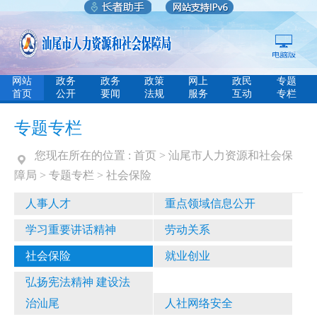
网站
政务
政务
政策
网上
政民
专题
首页
公开
要闻
法规
服务
互动
专栏
专题专栏
您现在所在的位置 :
首页
>
汕尾市人力资源和社会保
障局
>
专题专栏
>
社会保险
人事人才
重点领域信息公开
学习重要讲话精神
劳动关系
社会保险
就业创业
弘扬宪法精神 建设法
治汕尾
人社网络安全