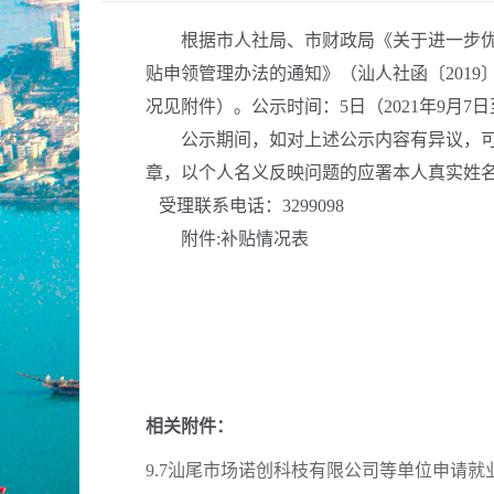
根据市人社局、市财政局《关于
进一步
贴申领管理办法的通知》（汕人社函
〔
20
19
况见附件）
。公示时
间：
5
日（
202
1
年
9
月
7
日
公示期间，如对上述公示内容有异议，可直
章，以个人名义反映问题的应署本人真实姓
受理联系电话：
3299098
附件
:
补贴情况表
相关附件：
9.7汕尾市场诺创科枝有限公司等单位申请就业