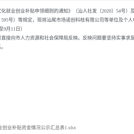
优化就业创业补贴申领细则
的通知》（汕
人
社
发
〔
2020
〕
54
号）
〕
595
号）
等
规定
，
现将
汕尾市场诺创科枝有限公司等单位及个人
至
9
月
11
日）
接向市人力资源和社会保障局反映。反映问题要坚持实事求是
名。
创业补贴资金情况公示汇总表1.xlsx