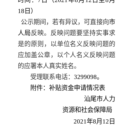
时间：
7
日（
202
1
年
8
月
12
日至
8
月
18
日）
公示期间，
若
有异议，可直接向
市
人局
反映。反映问题要坚持实事求
是的原则，以单位名义反映问题的
应加盖公章，以个人名义反映问题
的应署本人真实姓名。
受理联系电话：
32
99098
。
附件：补贴资金申请情况表
汕尾市人力
资源和社会保障局
202
1
年
8
月
12
日