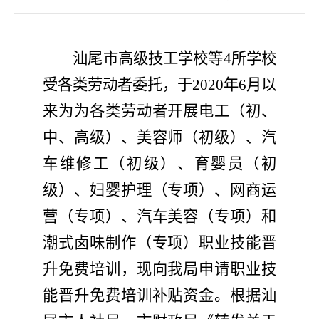
汕尾
市
高级技工
学校
等
4
所学校
受各类劳动者委托，
于
20
20
年
6
月
以
来为为各类劳动者
开展
电工（初、
中、高级）、
美容师
（
初
级）、
汽
车维修工（初级）
、育婴员（初
级）、妇婴护理（专项）、网商运
营（专项）、汽车美容（专项）
和
潮式卤味制作（专项）职业
技能晋
升免费培训，现
向我局
申请
职业
技
能晋升免费培训补贴资金。根据
汕