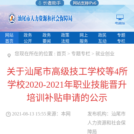
网站
政务
政务
政策
网上
政民
专题
首页
公开
要闻
法规
服务
互动
专栏
您现在所在的位置 :
首页
>
专题专栏
>
就业创业
关于汕尾市高级技工学校等4所
学校2020-2021年职业技能晋升
培训补贴申请的公示
2021-08-13 15:55
来源：
本网
发布机构：
汕尾市
人力资源和社会保
障局