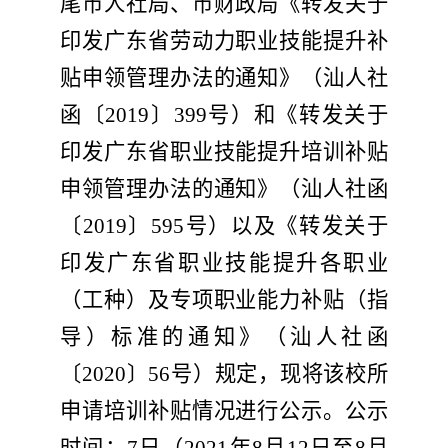
尾
市人社局
、
市财政局《转发关于
印发广东省劳动力
职业技能提升补
贴申领
管理办法的通知》（汕
人社
函
〔
201
9
〕
399
号）和《转发
关于
印发广东省职业技能提升培训补贴
申领管理办法的通知
》（汕人社函
〔
201
9
〕
595
号）以及《转发关于
印发广东省职业技能提升各职业
（工种）及专项职业能力补贴（指
导）标准
的通知》（汕人社函
〔
20
20
〕
5
6
号）规定，现将
该校所
申请培训补贴情况
进行公示。
公示