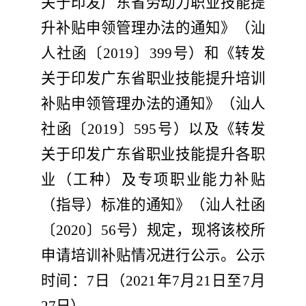
关于印发广东省劳动力
职业技能提
升补贴申领
管理办法的通知》（汕
人社函
〔
201
9
〕
399
号）和《转发
关于印发广东省职业技能提升培训
补贴申领管理办法的通知
》（汕人
社函〔
201
9
〕
595
号）以及《转发
关于
印发广东省职业技能提升各职
业（工种）及专项职业能力补贴
（指导）标准
的通知》（汕人社函
〔
20
20
〕
5
6
号）规定，现将
该校所
申请培训补贴情况
进行公示。
公示
时间：
7
日（
202
1
年
7
月
21
日
至
7
月