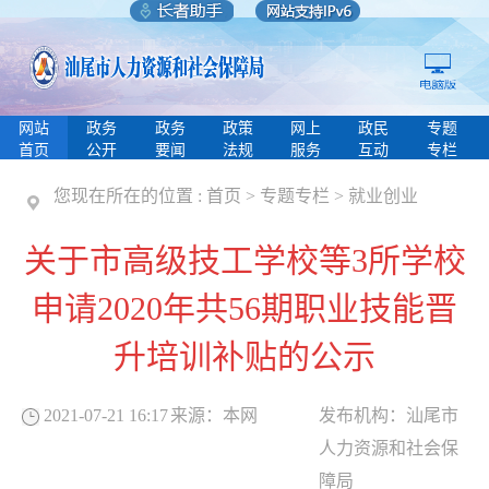
网站
政务
政务
政策
网上
政民
专题
首页
公开
要闻
法规
服务
互动
专栏
您现在所在的位置 :
首页
>
专题专栏
>
就业创业
关于市高级技工学校等3所学校
申请2020年共56期职业技能晋
升培训补贴的公示
2021-07-21 16:17
来源：
本网
发布机构：
汕尾市
人力资源和社会保
障局