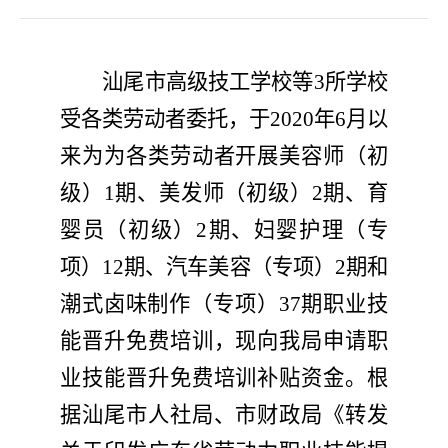
汕尾
市
高级技工
学校
等
3
所学校
受各类劳动者委托，
于
20
20
年
6
月
以
来为为各类劳动者
开展
美容师
（
初
级）
1
期
、
美发师（初级）
2
期、育
婴员（初级）
2
期、妇婴护理（专
项）
12
期、汽车美容（专项）
2
期
和
潮式卤味制作（专项）
37
期职业
技
能晋升免费培训，现
向我局
申请
职
业
技能晋升免费培训补贴资金。根
据
汕尾
市人社局
、
市财政局《转发