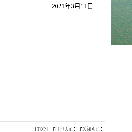
202
1
年
3
月
11
日
【TOP】
打印页面
关闭页面
【
】【
】