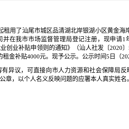
起租用了汕尾市
城区品清湖北岸银湖小区黄金海
司并在我市市场监督管理局登记注册，现申请
1
就业创业补贴申领则
的通知》（汕人社发〔
2020
〕
的租金补贴
4000
元。现予公示。公示时间
5
日（
20
容有异议，可直接向市人力资源和社会保障局反
公章，以个人名义反映问题的应署本人真实姓名