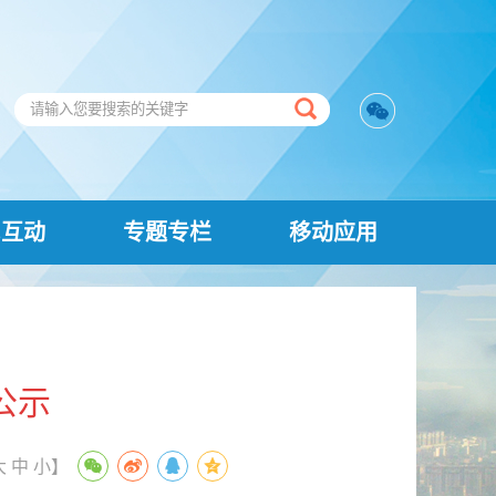
民互动
专题专栏
移动应用
公示
大
中
小
】