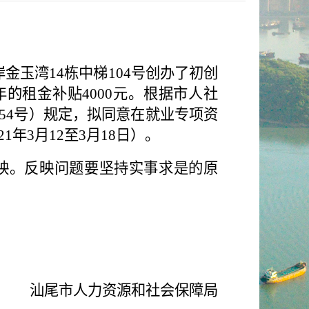
岸金玉湾
14
栋中梯
104
号创办了初创
年的租金补贴
4000
元。根据市人社
54
号）规定，拟同意在就业专项资
2
1
年
3
月
12
至
3
月
18
日）
。
映。反映问题要坚持实事求是的原
。
汕尾市人力资源和社会保障局