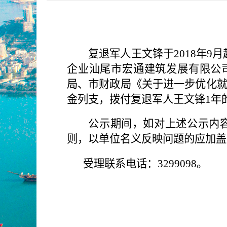
复退军人王文锋
于
201
8
年
9
月
企业
汕尾市宏通建筑发展
有限公
局、市财政局《关于
进一步优化
金列支，拨付
复退军人王文锋
1
年
公示期间，如对上述公示内
则，以单位名义反映问题的应加盖
受理联系电话：
3299098
。