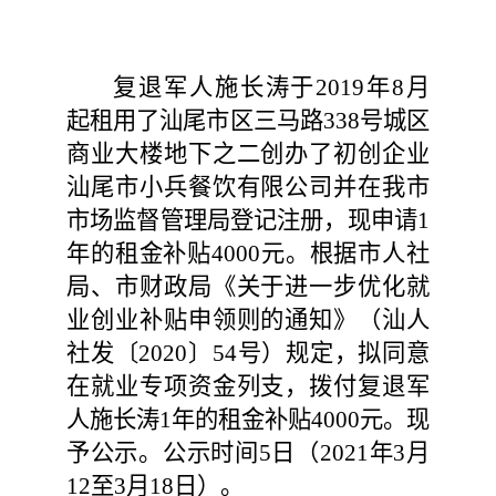
复退军人施长涛
于
201
9
年
8
月
起租用了汕尾市
区三马路
338
号城区
商业大楼地下之二
创办了初创企业
汕尾市小兵餐饮
有限公司并在我市
市场监督管理局登记注册，现申请
1
年的租金补贴
4000
元。根据市人社
局、市财政局《关于
进一步优化就
业创业补贴申领则
的通知》（汕人
社发〔
2020
〕
54
号）规定，拟同意
在就业专项资金列支，拨付
复退军
人施长涛
1
年的租金补贴
4000
元。现
予公示。公示时间
5
日（
202
1
年
3
月
12
至
3
月
18
日）
。