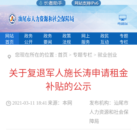
网站
政务
政务
政策
网上
政民
专题
首页
公开
要闻
法规
服务
互动
专栏
您现在所在的位置 :
首页
>
专题专栏
>
就业创业
关于复退军人施长涛申请租金
补贴的公示
2021-03-11 18:41
来源：
本网
发布机构：
汕尾市
人力资源和社会保
障局