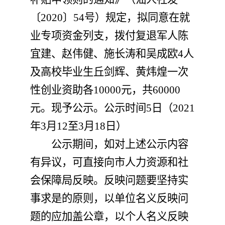
〔
2020
〕
54
号）规定，拟同意在就
业专项资金列支，拨付复退军人陈
宜建、赵伟健、施长涛和吴成欧
4
人
及高校毕业生丘剑辉、黄炜煌
一次
性创业资助各
10000
元，共
6
0000
元。现予公示。公示时间
5
日（
2021
年
3
月
12
至
3
月
18
日）
公示期间，如对上述公示内容
有异议，可直接向市人力资源和社
会保障局反映。反映问题要坚持实
事求是的原则，以单位名义反映问
题的应加盖公章，以个人名义反映