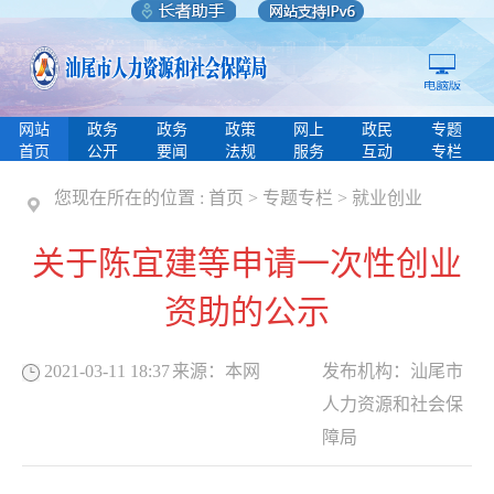
网站
政务
政务
政策
网上
政民
专题
首页
公开
要闻
法规
服务
互动
专栏
您现在所在的位置 :
首页
>
专题专栏
>
就业创业
关于陈宜建等申请一次性创业
资助的公示
2021-03-11 18:37
来源：
本网
发布机构：
汕尾市
人力资源和社会保
障局