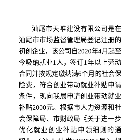
汕尾市天唯建设
有限公司是在
汕尾市
市场监督
管理局登记注册的
初创企业
，该公司
自
2020
年
4
月
起至
今吸纳就业
1
人，签订
1
年以上劳动
合同并按规定缴纳
满
6
个月的
社会保
险费，符合创业带动就业补贴申请
条件，现
向我局
申请创业带动就业
补贴
2000
元。根据市人力资源和社
会保障局、市财政局《关于
进一步
优化就业创业补贴申领细则
的通