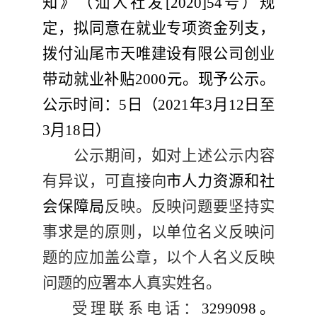
知》（汕人社发
[20
20
]
54
号）规
定，拟同意在就业专项资金列支，
拨付
汕尾市天唯建设
有限公司创业
带动就业补贴
2
000
元。现予公示。
公示时间：
5
日（
20
21
年
3
月
12
日至
3
月
18
日）
公示期间，如对上述公示内容
有异议，可直接向
市人力资源和社
会保障局
反映。反映问题要坚持实
事求是的原则，以单位名义反映问
题的应加盖公章，以个人名义反映
问题的应署本人真实姓名。
受理联系电话：
32
99098
。