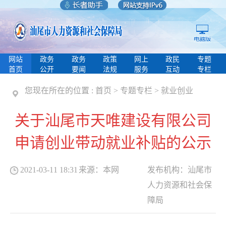
网站
政务
政务
政策
网上
政民
专题
首页
公开
要闻
法规
服务
互动
专栏
您现在所在的位置 :
首页
>
专题专栏
>
就业创业
关于汕尾市天唯建设有限公司
申请创业带动就业补贴的公示
2021-03-11 18:31
来源：
本网
发布机构：
汕尾市
人力资源和社会保
障局