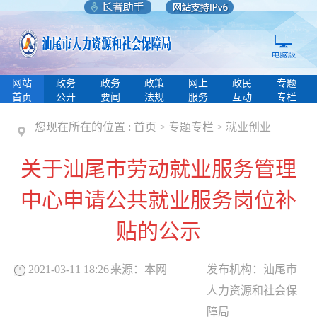
网站
政务
政务
政策
网上
政民
专题
首页
公开
要闻
法规
服务
互动
专栏
您现在所在的位置 :
首页
>
专题专栏
>
就业创业
关于汕尾市劳动就业服务管理
中心申请公共就业服务岗位补
贴的公示
2021-03-11 18:26
来源：
本网
发布机构：
汕尾市
人力资源和社会保
障局