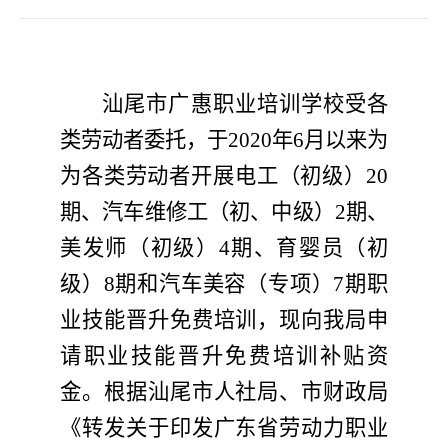
汕尾
市
广惠职业培训
学校
受各
类劳动者委托，
于
20
20
年
6
月
以来为
为各类劳动者
开展
电工
（
初
级）
20
期
、
汽车维修工
（初
、中
级）
2
期、
美发师（初级）
4
期、育婴员（初
级）
8
期
和
汽车美容（专项）
7
期职
业
技能晋升免费培训，现
向我局
申
请
职业
技能晋升免费培训补贴资
金。根据
汕尾
市人社局
、
市财政局
《转发关于印发广东省劳动力
职业