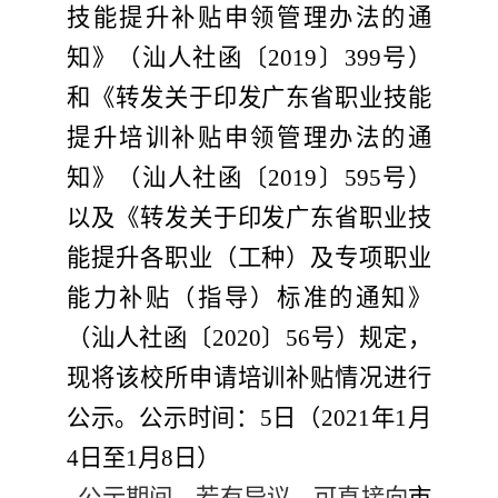
技能提升补贴申领
管理办法的通
知》（汕
人社函
〔
201
9
〕
399
号）
和《转发
关于印发广东省职业技能
提升培训补贴申领管理办法的通
知
》（汕人社函〔
201
9
〕
595
号）
以及《转发关于
印发广东省职业技
能提升各职业（工种）及专项职业
能力补贴（指导）标准
的通知》
（汕人社函〔
20
20
〕
5
6
号）规定，
现将
该校所申请培训补贴情况
进行
公示。
公示时间：
5
日（
202
1
年
1
月
4
日至
1
月
8
日）