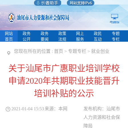
网站
政务
政务
政策
网上
政民
专题
首页
公开
要闻
法规
服务
互动
专栏
您现在所在的位置 :
首页
>
专题专栏
>
就业创业
关于汕尾市广惠职业培训学校
申请2020年共期职业技能晋升
培训补贴的公示
2021-01-04 15:53
来源：
本网
发布机构：
汕尾市
人力资源和社会保
障局