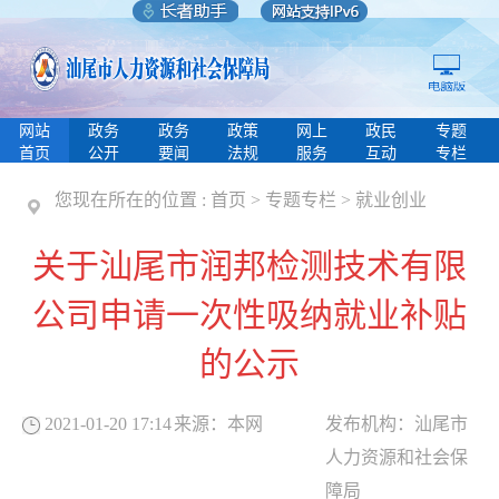
网站
政务
政务
政策
网上
政民
专题
首页
公开
要闻
法规
服务
互动
专栏
您现在所在的位置 :
首页
>
专题专栏
>
就业创业
关于汕尾市润邦检测技术有限
公司申请一次性吸纳就业补贴
的公示
2021-01-20 17:14
来源：
本网
发布机构：
汕尾市
人力资源和社会保
障局