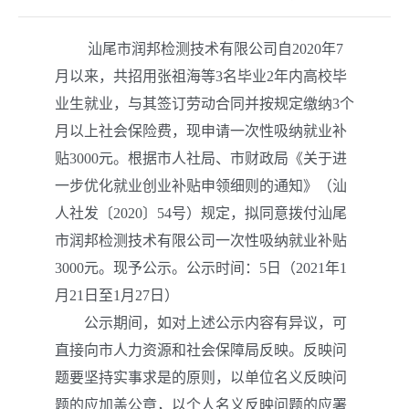
汕尾市润邦检测技术有限
公司
自
2020
年
7
月
以来
，共招用
张祖海等
3
名毕业
2
年内高校毕
业生就业，与其签订劳动合同并按规定缴纳
3
个
月以上社会保险费，现申请一次性吸纳就业补
贴
3000
元。
根据市人社局、市财政局《关于
进
一步优化就业创业补贴申领
细则的通知》（汕
人社
发
〔
2020
〕
54
号）规定，拟同意拨付
汕尾
市润邦检测技术有限
公司一次性吸纳就业补贴
3000
元
。现予公示。公示时间：
5
日（
202
1
年
1
月
21
日至
1
月
27
日）
公示期间，如对上述公示内容有异议，可
直接向市人力资源和社会保障局反映。反映问
题要坚持实事求是的原则，以单位名义反映问
题的应加盖公章，以个人名义反映问题的应署