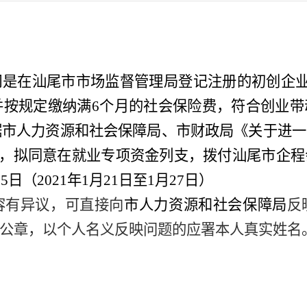
司是在汕尾市
市场监督
管理局登记注册的
初创企
并按规定缴纳
满
6
个月的
社会保险费，符合创业带
据市人力资源和社会保障局、市财政局《关于
进一
，拟同意在就业专项资金列支，拨付
汕尾市企程
：
5
日（
20
21
年
1
月
21
日至
1
月
27
日）
容有异议，可直接向
市人力资源和社会保障局
反
公章，以个人名义反映问题的应署本人真实姓名
。