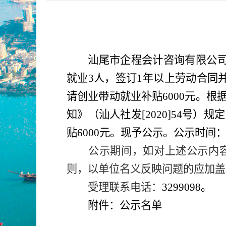
汕尾市企程会计咨询
有限公
就业
3
人，签订
1
年以上劳动合同
请创业带动就业补贴
6000
元。根
知》（汕人社发
[20
20
]
54
号）规定
贴
6
000
元。现予公示。公示时间
公示期间，如对上述公示内
则，以单位名义反映问题的应加盖
受理联系电话：
32
99098
附件：公示名单