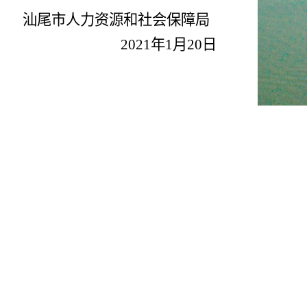
汕尾市人力资源和社会保障局
20
21
年
1
月
20
日