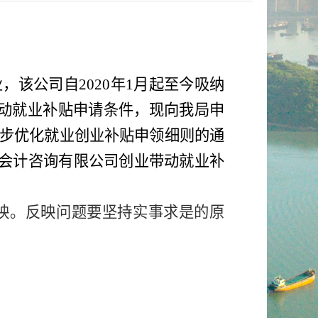
业
，该公司
自
2020
年
1
月
起至今吸纳
动就业补贴申请条件，现
向我局
申
步优化就业创业补贴申领细则
的通
会计咨询
有限公司创业带动就业补
映。反映问题要坚持实事求是的原
。