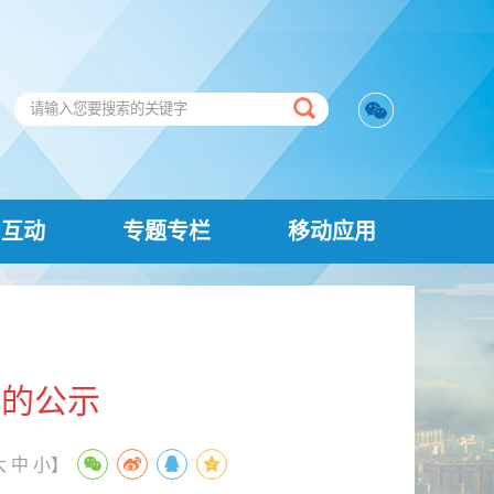
民互动
专题专栏
移动应用
金的公示
大
中
小
】