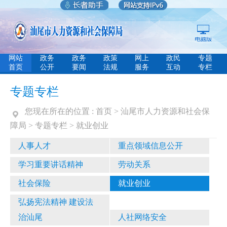
网站
政务
政务
政策
网上
政民
专题
首页
公开
要闻
法规
服务
互动
专栏
专题专栏
您现在所在的位置 :
首页
>
汕尾市人力资源和社会保
障局
>
专题专栏
>
就业创业
人事人才
重点领域信息公开
学习重要讲话精神
劳动关系
社会保险
就业创业
弘扬宪法精神 建设法
治汕尾
人社网络安全