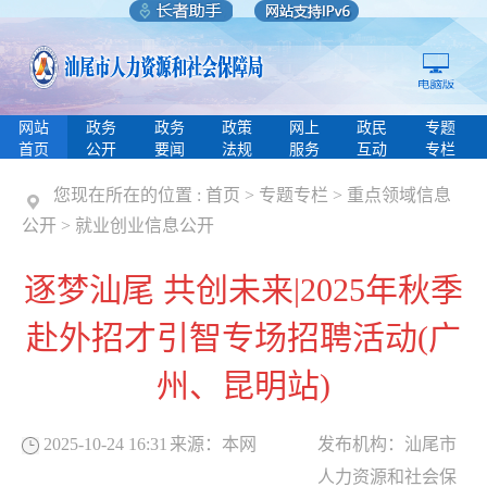
网站
政务
政务
政策
网上
政民
专题
首页
公开
要闻
法规
服务
互动
专栏
您现在所在的位置 :
首页
>
专题专栏
>
重点领域信息
公开
>
就业创业信息公开
逐梦汕尾 共创未来|2025年秋季
赴外招才引智专场招聘活动(广
州、昆明站)
2025-10-24 16:31
来源：
本网
发布机构：
汕尾市
人力资源和社会保