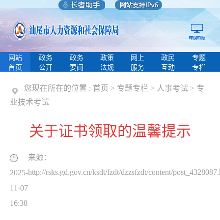
网站
政务
政务
政策
网上
政民
专题
首页
公开
要闻
法规
服务
互动
专栏
您现在所在的位置 :
首页
>
专题专栏
>
人事考试
>
专
业技术考试
关于证书领取的温馨提示
来源：
http://rsks.gd.gov.cn/ksdt/fzdt/dzzsfzdt/content/post_4328087
2025-
11-07
16:38