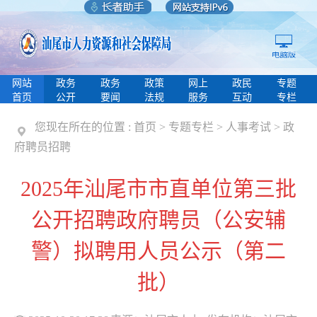
网站
政务
政务
政策
网上
政民
专题
首页
公开
要闻
法规
服务
互动
专栏
您现在所在的位置 :
首页
>
专题专栏
>
人事考试
>
政
府聘员招聘
2025年汕尾市市直单位第三批
公开招聘政府聘员（公安辅
警）拟聘用人员公示（第二
批）