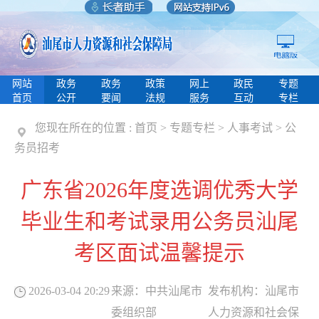
网站
政务
政务
政策
网上
政民
专题
首页
公开
要闻
法规
服务
互动
专栏
您现在所在的位置 :
首页
>
专题专栏
>
人事考试
>
公
务员招考
广东省2026年度选调优秀大学
毕业生和考试录用公务员汕尾
考区面试温馨提示
2026-03-04 20:29
来源：
中共汕尾市
发布机构：
汕尾市
委组织部
人力资源和社会保