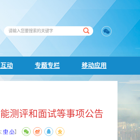
民互动
专题专栏
移动应用
体能测评和面试等事项公告
大
中
小
】