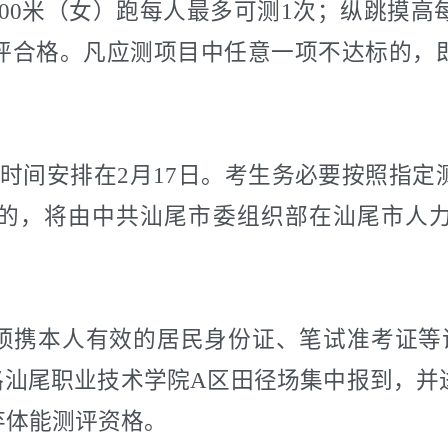
/800米（女）跑每人最多可测1次；纵跳摸
评合格。凡应测项目中任意一项不达标的，
时间安排在
2
月
17
日。考生务必要按照指定
的，将由中共汕尾市委组织部在汕尾市人
须携本人有效的居民身份证、笔试准考证等
路汕尾职业技术学院
A
区田径场集中报到，并
弃体能测评资格。