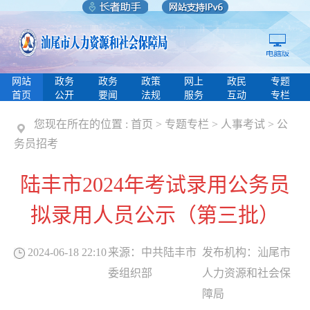
网站
政务
政务
政策
网上
政民
专题
首页
公开
要闻
法规
服务
互动
专栏
您现在所在的位置 :
首页
>
专题专栏
>
人事考试
>
公
务员招考
陆丰市2024年考试录用公务员
拟录用人员公示（第三批）
2024-06-18 22:10
来源：
中共陆丰市
发布机构：
汕尾市
委组织部
人力资源和社会保
障局