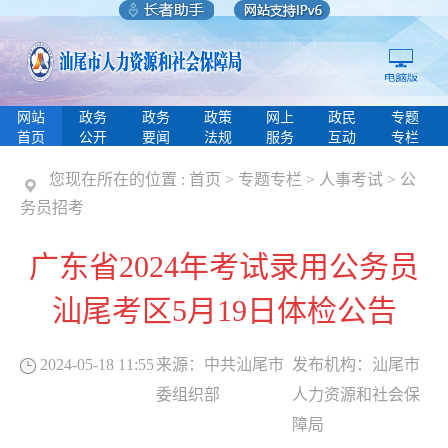
网站
政务
政务
政策
网上
政民
专题
首页
公开
要闻
法规
服务
互动
专栏
您现在所在的位置 :
首页
>
专题专栏
>
人事考试
>
公
务员招考
广东省2024年考试录用公务员
汕尾考区5月19日体检公告
2024-05-18 11:55
来源：
中共汕尾市
发布机构：
汕尾市
委组织部
人力资源和社会保
障局