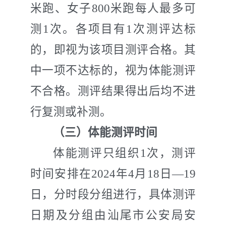
米跑、女子
800
米跑
每人最多可
测
1
次。各项目有
1
次测评达标
的，即视为该项目测评合格。其
中一项不达标的，视为体能测评
不合格。测评结果得出后均不进
行复测或补测。
（三）体能测评时间
体能测评只组织
1
次
，
测评
时间安排在
202
4
年
4
月
18
日—
19
日，分时段分组进行，具体测评
日期及分组由汕尾市公安局安