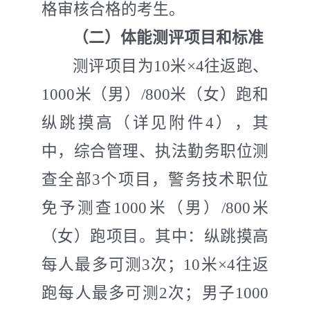
格审核合格的考生。
（二）
体能
测评项目
和标准
测评项目为
10
米
×4
往返跑
、
1000
米（男）
/800
米（女）跑和
纵跳摸高
（详见附件
4
），其
中，综合管理、执法勤务职位测
查全部
3
个项目，警务技术职位
免予测查
1000
米（男）
/800
米
（女）跑项目
。其中：纵跳摸高
每人最多可测
3
次
；
10
米
×4
往返
跑
每人最多可测
2
次；男子
1000