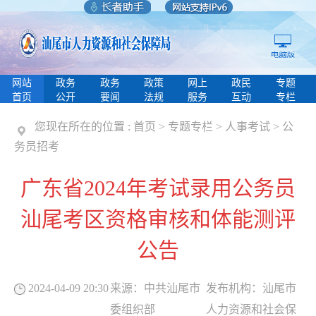
网站
政务
政务
政策
网上
政民
专题
首页
公开
要闻
法规
服务
互动
专栏
您现在所在的位置 :
首页
>
专题专栏
>
人事考试
>
公
务员招考
广东省2024年考试录用公务员
汕尾考区资格审核和体能测评
公告
2024-04-09 20:30
来源：
中共汕尾市
发布机构：
汕尾市
委组织部
人力资源和社会保