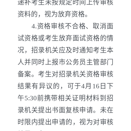
递补考生未按规定时间上传审核
资
料的，视为放弃资格。
4.
资格审核不合格、取消面
试资格或考生放弃面试资格的情
况，招录
机关
应及时通知考生本
人并同时上报市公务员主管部门
备案。考生对招录
机关
资格审核
结果有异议的，可于
4
月
16
日下
午
5:30
前携带相关证明材料到招
录
机关
提出书面复核申请。未在
时限内提出申请的，视为对审核