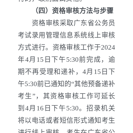
（四）资格审核方法与步骤
资格审核采取广东省公务员
考试录用
管理
信息
系统
线上
审核
方式进行。资格审核工作于
202
4
年
4
月
15
日下午
5:30
前完成，逾
期不再受理和递补，
4
月
15
日下
午
5:30
前已通知的“其他预备递补
考生”，其资格审核工作可延长
到
4
月
16
日下午
5:30
。招录
机关
将以电话或者短信形式通知考生
进行
线上
审核。考生在广东省公