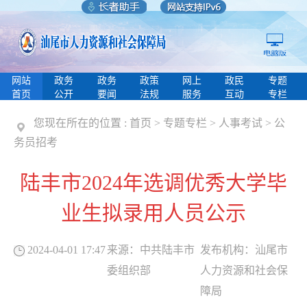
网站
政务
政务
政策
网上
政民
专题
首页
公开
要闻
法规
服务
互动
专栏
您现在所在的位置 :
首页
>
专题专栏
>
人事考试
>
公
务员招考
陆丰市2024年选调优秀大学毕
业生拟录用人员公示
2024-04-01 17:47
来源：
中共陆丰市
发布机构：
汕尾市
委组织部
人力资源和社会保
障局