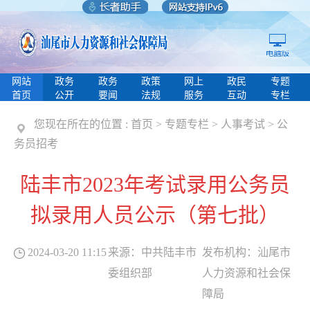
网站
政务
政务
政策
网上
政民
专题
首页
公开
要闻
法规
服务
互动
专栏
您现在所在的位置 :
首页
>
专题专栏
>
人事考试
>
公
务员招考
陆丰市2023年考试录用公务员
拟录用人员公示（第七批）
2024-03-20 11:15
来源：
中共陆丰市
发布机构：
汕尾市
委组织部
人力资源和社会保
障局