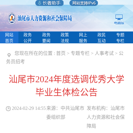
网站
政务
政务
政策
网上
政民
专题
首页
公开
要闻
法规
服务
互动
专栏
您现在所在的位置 :
首页
>
专题专栏
>
人事考试
>
公
务员招考
汕尾市2024年度选调优秀大学
毕业生体检公告
2024-02-29 14:55
来源：
中共汕尾市
发布机构：
汕尾市
委组织部
人力资源和社会保
障局