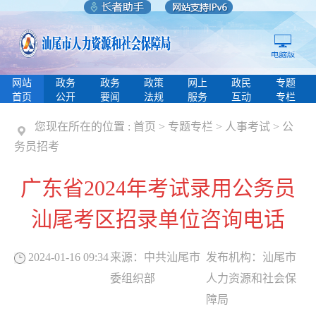
网站
政务
政务
政策
网上
政民
专题
首页
公开
要闻
法规
服务
互动
专栏
您现在所在的位置 :
首页
>
专题专栏
>
人事考试
>
公
务员招考
广东省2024年考试录用公务员
汕尾考区招录单位咨询电话
2024-01-16 09:34
来源：
中共汕尾市
发布机构：
汕尾市
委组织部
人力资源和社会保
障局