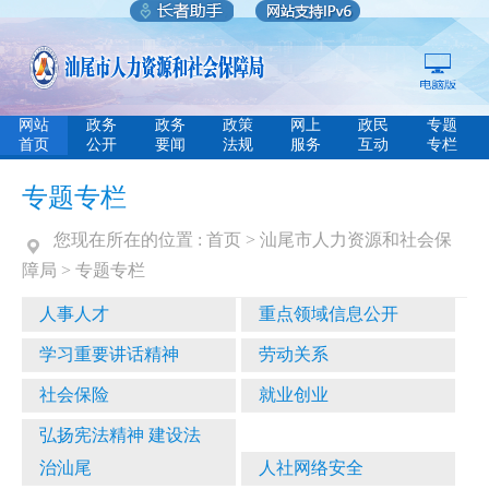
网站
政务
政务
政策
网上
政民
专题
首页
公开
要闻
法规
服务
互动
专栏
专题专栏
您现在所在的位置 :
首页
>
汕尾市人力资源和社会保
障局
>
专题专栏
人事人才
重点领域信息公开
学习重要讲话精神
劳动关系
社会保险
就业创业
弘扬宪法精神 建设法
治汕尾
人社网络安全