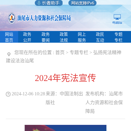
网站
政务
政务
政策
网上
政民
专题
首页
公开
要闻
法规
服务
互动
专栏
您现在所在的位置 :
首页
>
专题专栏
>
弘扬宪法精神
建设法治汕尾
2024年宪法宣传
2024-12-06 10:28
来源：
中国法制出
发布机构：
汕尾市
版社
人力资源和社会保
障局