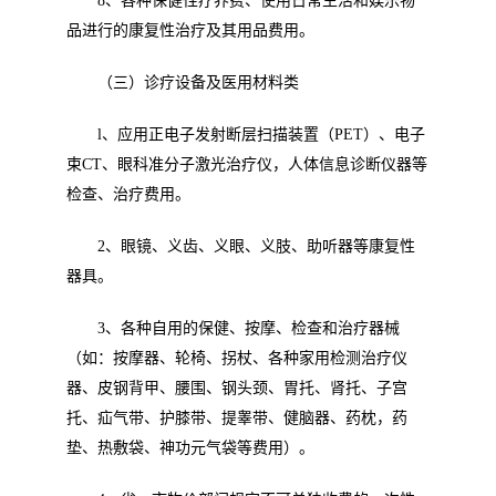
8
、各种保健性疗养费、使用日常生活和娱乐物
品进行的康复性治疗及其用品费用。
（三）诊疗设备及医用材料类
l
、应用正电子发射断层扫描装置（
PET
）、电子
束
CT
、眼科准分子激光治疗仪，人体信息诊断仪器等
检查、治疗费用。
2
、眼镜、义齿、义眼、义肢、助听器等康复性
器具。
3
、各种自用的保健、按摩、检查和治疗器械
（如：按摩器、轮椅、拐杖、各种家用检测治疗仪
器、皮钢背甲、腰围、钢头颈、胃托、肾托、子宫
托、疝气带、护膝带、提睾带、健脑器、药枕，药
垫、热敷袋、神功元气袋等费用）。