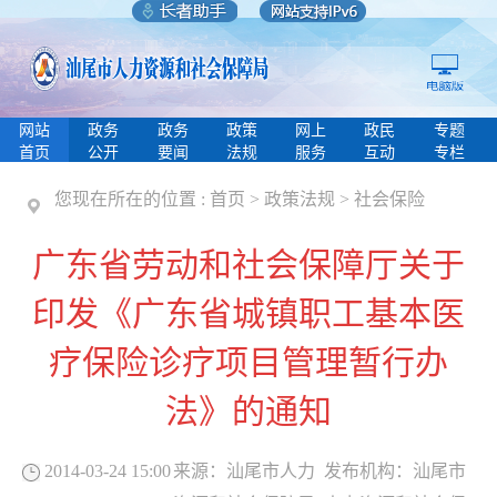
网站
政务
政务
政策
网上
政民
专题
首页
公开
要闻
法规
服务
互动
专栏
您现在所在的位置 :
首页
>
政策法规
>
社会保险
广东省劳动和社会保障厅关于
印发《广东省城镇职工基本医
疗保险诊疗项目管理暂行办
法》的通知
2014-03-24 15:00
来源：
汕尾市人力
发布机构：
汕尾市