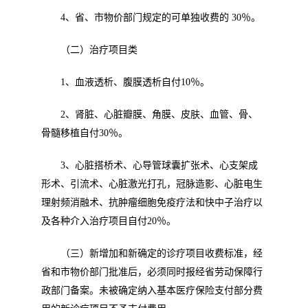
4
、省、市物价部门规定的可单独收费的
30
％。
（二）治疗项目类
1
、血液透析、腹膜透析自付
10
％。
2
、肾脏、心脏瓣膜、角膜、皮肤、血管、骨、
骨髓移植自付
30
％。
3
、心脏搭桥术、心导管球囊扩张术、心支架成
形术、引流术、心脏激光打孔，冠脉造影、心脏电生
理射频消融术、抗肿瘤细胞免疫疗法和快中子治疗以
及各种介入治疗项目自付
20
％。
（三）新增加和新确定的诊疗项目收费标准，经
省和市物价部门批准后，必须同时报经省劳动保障行
政部门备案。未被确定纳入基本医疗保险支付部分费