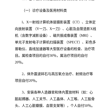
（一）诊疗设备及医用材料类
l
、
X
一射线计算机体层摄影装置（
CT
）、立体定
向放射装置 （
Y
一刀、
X
一刀）、心脏及血管造影
X
线
机（含数字减影设备）、磁共振成像装置（
MRl
）、
单光子发射电子计算机扫描装置 （
SPECT
）、彩色多
普勒仪、直线加速器等大型医疗设备的检查、治疗项
目。属检查项目的自付
30
％，属治疗项目的自付
20
％。
2
、体外震波碎石与高压氧仓治疗、射频治疗等
项目自付
20
％。
3
、安装各种人造器官和体内置放材料（如：心
脏起搏器、人工关节、人工晶体、人工喉、人工股骨
头、人工心脏瓣膜、血管支架等），个人自付
50
％。