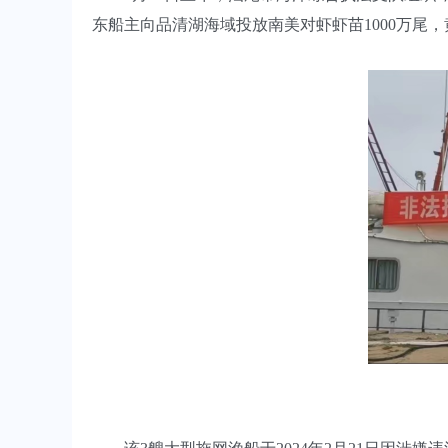
东船主向品清湖海域投放南美对虾虾苗1000万尾