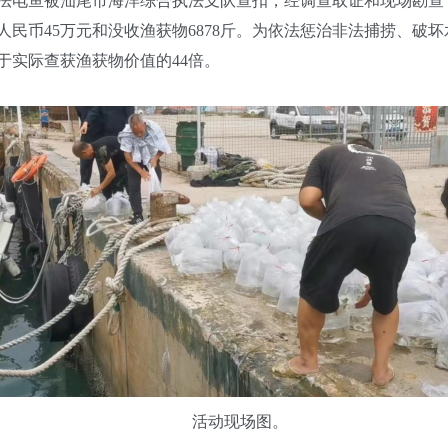
嫌违法电鱼被汕尾市海洋综合执法支队查扣，经调查取证和现场勘
民币45万元和没收渔获物6878斤。为依法惩治非法捕捞、破
于实际查获渔获物价值的44倍。
活动现场图。