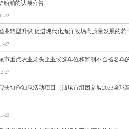
无”船舶的认领公告
1-22
渔业转型升级 促进现代化海洋牧场高质量发展的若干
1-27
年汕尾市重点农业龙头企业候选单位和监测不合格名单
2-27
帮扶协作汕尾活动项目（汕尾市组团参展2023全
1-23