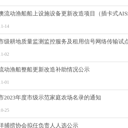
施港澳流动渔船船上设施设备更新改造项目（插卡式AI
1-14
市级耕地质量监测监控服务及租用信号网络传输试
1-02
港澳流动渔船整船更新改造补助情况公示
1-01
市2023年度市级示范家庭农场名录的通知
0-25
洋捕捞协会拟任负责人人选公示