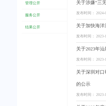
关于涉嫌“三
管理公开
发布时间： 2024-0
服务公开
关于加快海洋
结果公开
发布时间： 2023-1
关于2023
发布时间： 2023-1
关于深圳对口
的公示
发布时间： 2023-1