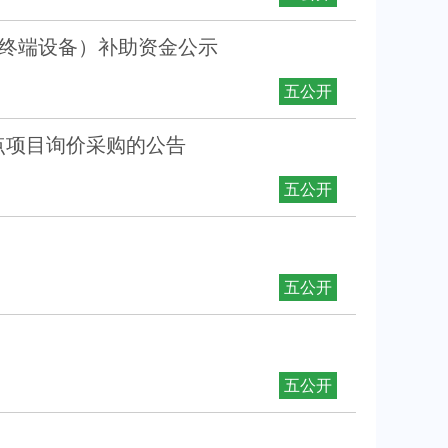
S终端设备）补助资金公示
五公开
点项目询价采购的公告
五公开
五公开
五公开